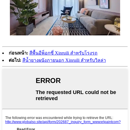
ก่อนหน้า:
สีพื้นอีพ็อกซี่ Xinruili สำหรับโรงรถ
ต่อไป:
สีน้ำยางผนังภายนอก Xinruili สำหรับวิลล่า