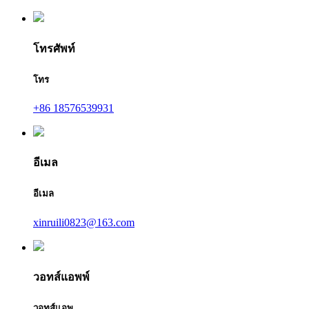
โทรศัพท์
โทร
+86 18576539931
อีเมล
อีเมล
xinruili0823@163.com
วอทส์แอพพ์
วอทส์แอพ